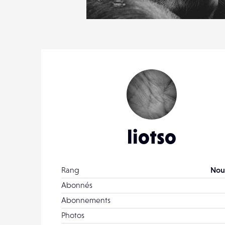
1
8
0
liotso
Rang
Nou
Abonnés
Abonnements
Photos