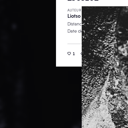
AUTEUR
Liotso
Distance focale
Date de publication
1
8
0