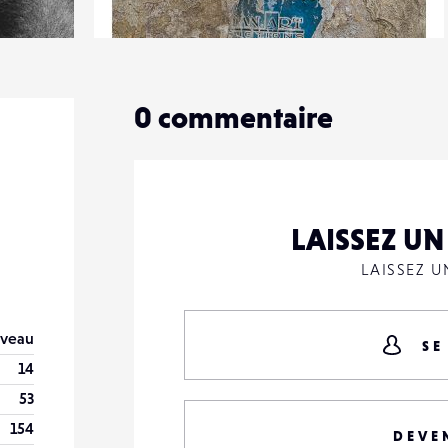
3
13
0
0
commentaire
LAISSEZ U
LAISSEZ 
veau
SE
14
53
154
DEVE