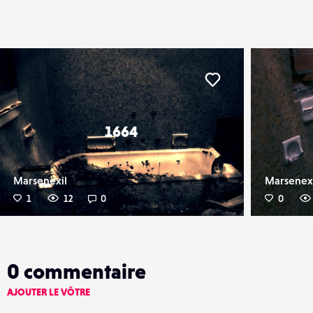
er
Liker
1664
Marsenexil
Marsenex
1
12
0
0
0
commentaire
AJOUTER LE VÔTRE