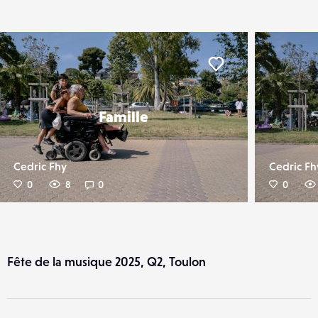
er
Liker
Famille
Cedric Fhy
Cedric Fh
0
8
0
0
Fête de la musique 2025, Q2, Toulon