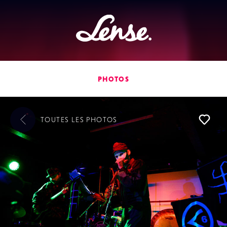
Lense
PHOTOS
TOUTES LES
PHOTOS
L