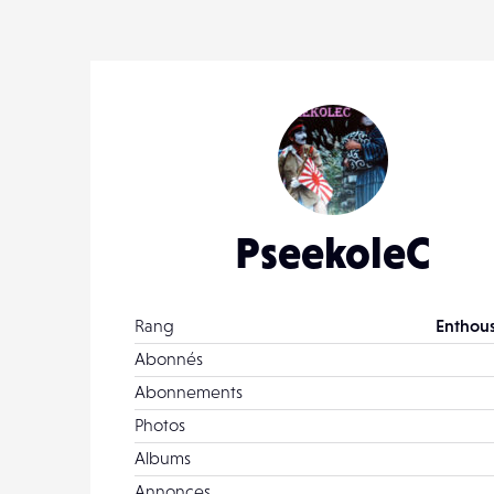
6
0
PseekoleC
Rang
Enthous
Abonnés
Abonnements
Photos
Albums
Annonces