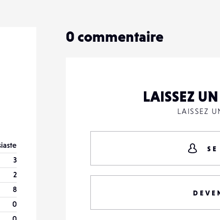
34
0
0
commentaire
LAISSEZ U
LAISSEZ 
iaste
SE
3
2
8
DEVE
0
0