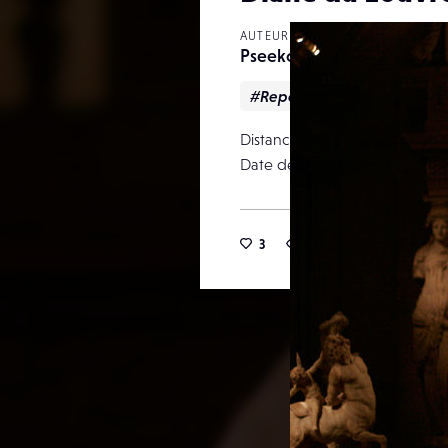
AUTEUR
PseekoleC
#Reportage
Distance focale
Date de publication
3
11
0