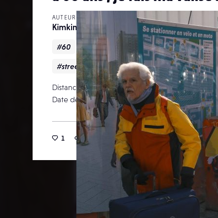
AUTEUR
Kimkimstoical
#60
#Couleur
#retraité
#streetphotography
Distance focale
Date de publication
18 févr
1
36
0