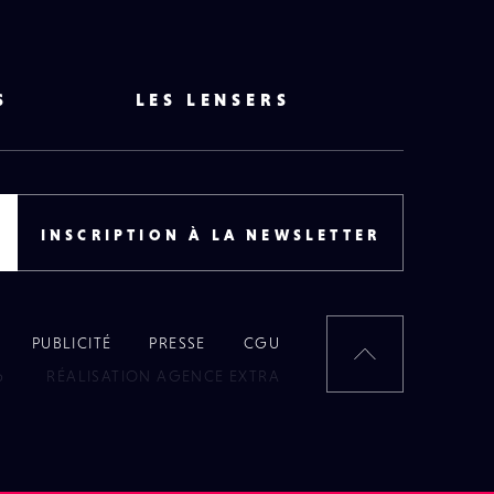
S
LES LENSERS
INSCRIPTION À LA NEWSLETTER
PUBLICITÉ
PRESSE
CGU
RETOUR
6
RÉALISATION AGENCE EXTRA
EN
HAUT
DE
PAGE