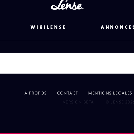
Lense
WIKILENSE
ANNONCE
À PROPOS
CONTACT
MENTIONS LÉGALES
EYE
VERSION BÊTA
© LENSE 202