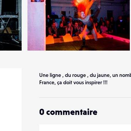
2
20
0
Une ligne , du rouge , du jaune, un nomb
France, ça doit vous inspirer !!!
0
commentaire