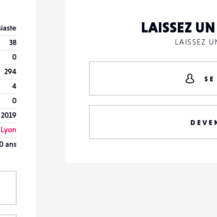
LAISSEZ U
iaste
LAISSEZ 
38
0
294
SE
4
0
 2019
DEVE
Lyon
0 ans