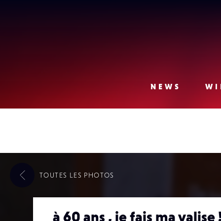
Lense
NEWS
WI
TOUTES LES
PHOTOS
à 60 ans , je fais ma valise !