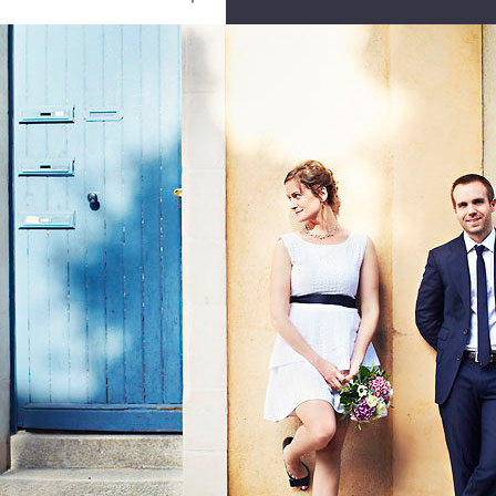
Ouvrir
/
Fermer
portage
Canon
Canon EOS 5D Mark III
1/2000
1.8
50 mm
100
28 septembre 2012
04 novembre 2012