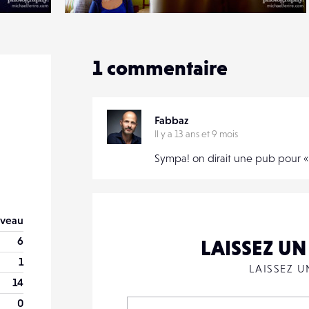
0
13
0
1
commentaire
Fabbaz
Il y a 13 ans et 9 mois
Sympa! on dirait une pub pour «
veau
6
LAISSEZ U
1
LAISSEZ 
14
0