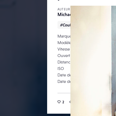
AUTEUR
Michaelferire
#Couleur
#Portrait
#Re
Marque
Modèle
Vitesse d’obturation
Ouverture
Distance focale
ISO
Date de prise de vue
Date de publication
2
11
1