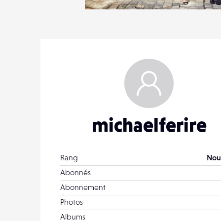
2
11
1
michaelferire
Rang
Nou
Abonnés
Abonnement
Photos
Albums