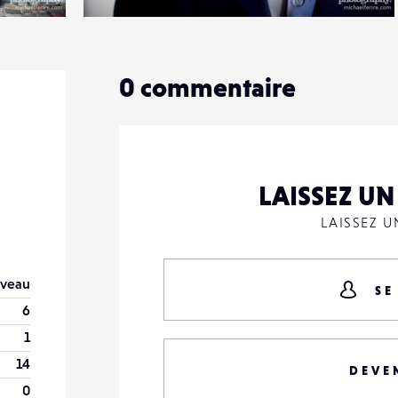
1
13
0
0
commentaire
LAISSEZ U
LAISSEZ 
veau
SE
6
1
14
DEVE
0