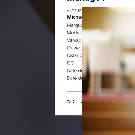
AUTEUR
Michaelferire
Marque
Modèle
Vitesse d’obturation
Ouverture
Distance focale
ISO
Date de prise de vue
Date de publication
2
13
0