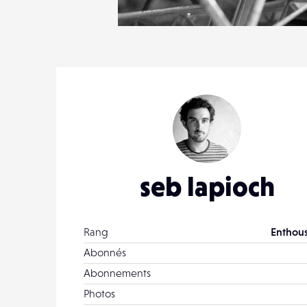
1
19
0
seb lapioch
Rang
Enthous
Abonnés
Abonnements
Photos