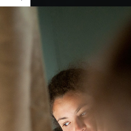
Ouvrir
/
Fermer
ORATION
KON D700
1/125
f/2
50 mm
2000
 mai 2014
 mai 2014