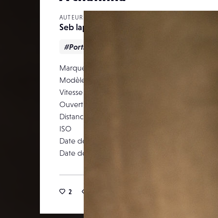
AUTEUR
Seb lapioch
#Portrait
Marque
NIKON CORP
Modèle
NI
Vitesse d’obturation
Ouverture
Distance focale
ISO
Date de prise de vue
12
Date de publication
13
2
14
0