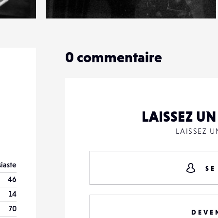
0
16
0
0
commentaire
LAISSEZ U
LAISSEZ 
iaste
SE
46
14
70
DEVE