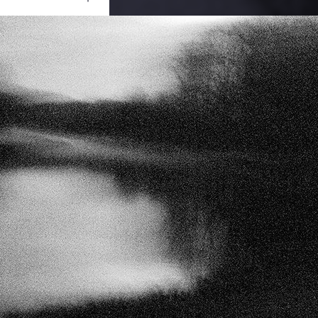
Ouvrir
/
Fermer
N CORPORATION
NIKON D300S
1/5
f/4
135 mm
3200
30 janvier 2013
09 juillet 2014