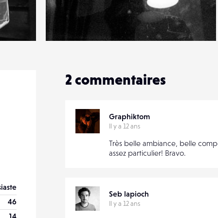
0
16
0
2
commentaires
Graphiktom
Il y a 12 ans
Très belle ambiance, belle comp
assez particulier! Bravo.
iaste
Seb lapioch
46
Il y a 12 ans
14