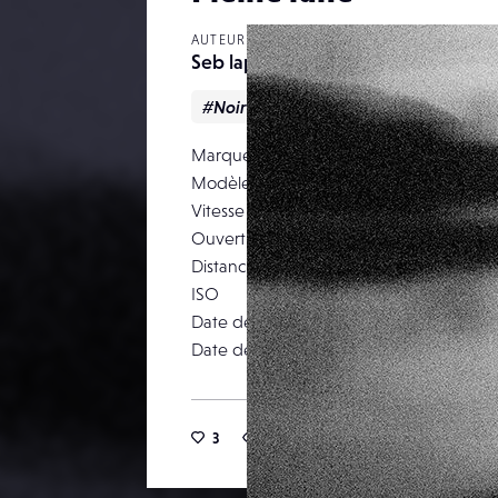
AUTEUR
Seb lapioch
#Noir & blanc
Marque
NIKO
Modèle
Vitesse d’obturation
Ouverture
Distance focale
ISO
Date de prise de vue
Date de publication
3
20
2