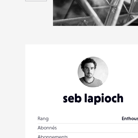
1
19
0
seb lapioch
Rang
Enthous
Abonnés
Abonnements