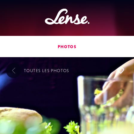
Lense
PHOTOS
TOUTES LES
PHOTOS
L