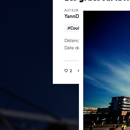
AUTEUR
YannD
#Couleur
#Urbain
Distance focale
Date de publication
2
14
0