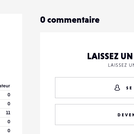
0
0
commentaire
LAISSEZ U
LAISSEZ 
teur
SE
0
0
11
DEVE
0
0