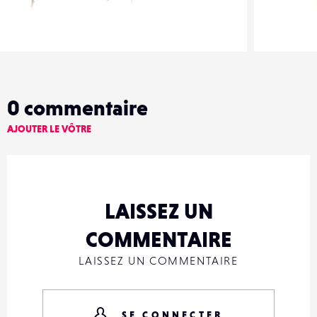
Nature-Liberte
Nature-Li
0
13
0
1
0
commentaire
AJOUTER LE VÔTRE
LAISSEZ UN
COMMENTAIRE
LAISSEZ UN COMMENTAIRE
SE CONNECTER