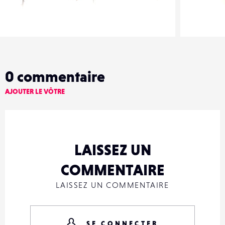
Nature-Liberte
Nature-Li
0
13
0
1
0
commentaire
AJOUTER LE VÔTRE
LAISSEZ UN
COMMENTAIRE
LAISSEZ UN COMMENTAIRE
SE CONNECTER