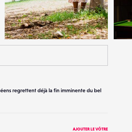
0
0
33
0
éens regrettent déjà la fin imminente du bel
AJOUTER LE VÔTRE