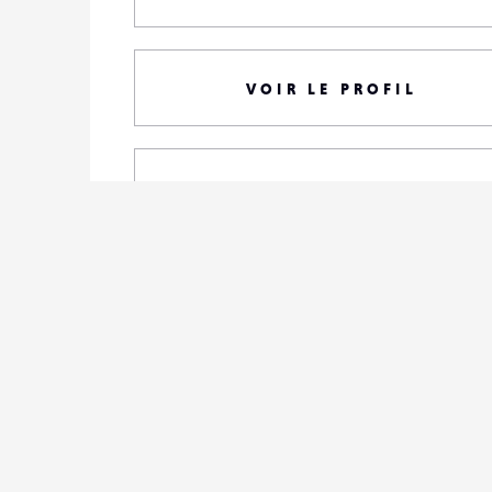
VOIR LE PROFIL
TOUTES SES PHOTOS
S'ABONNER