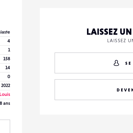
LAISSEZ U
iaste
LAISSEZ 
4
1
158
SE
14
0
 2022
DEVE
Louis
8 ans