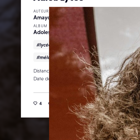
AUTEUR
Amayo
ALBUM
Adolescence
#lycée
#Adolescence
#angoisse
#mélancolie
Distance focale
Date de publication
04 m
4
38
0