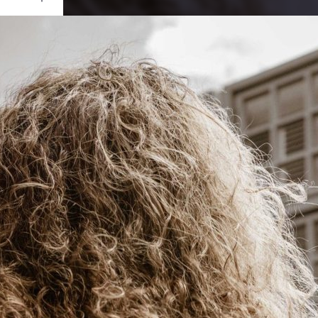
Ouvrir
/
Fermer
0 mm
ai 2023