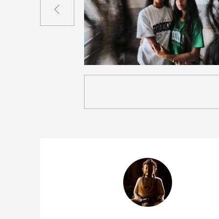
2
39
0