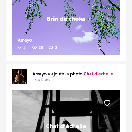
Brin de choka
Amayo
1
28
0
Amayo a ajouté la photo
Chat d’échelle
Il y a 3 ans
Liker
Chat d’échelle