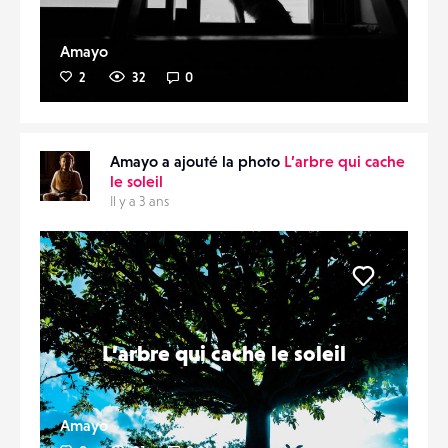
Amayo
2
32
0
Amayo a ajouté la photo
L’arbre qui cache
le soleil
Il y a 3 ans
Liker
L’arbre qui cache le soleil
Amayo