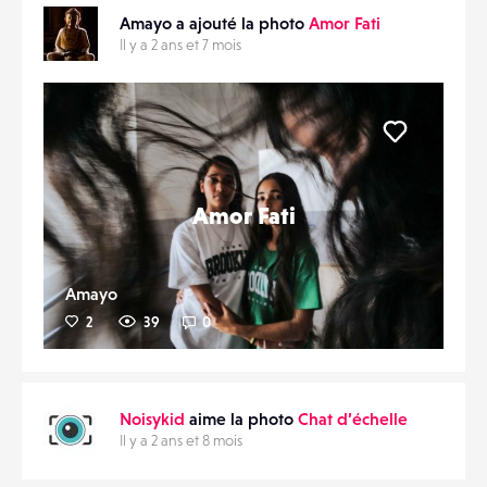
Amayo a ajouté la photo
Amor Fati
Il y a 2 ans et 7 mois
Liker
Amor Fati
Amayo
2
39
0
Noisykid
aime la photo
Chat d’échelle
Il y a 2 ans et 8 mois