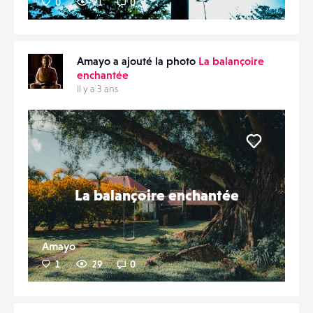
0
21
0
Amayo a ajouté la photo
La balançoire
enchantée
Il y a 3 ans
Liker
La balançoire enchantée
Amayo
1
29
0