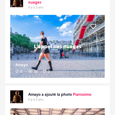
nuages
Il y a 3 ans
Liker
L’appel des nuages
Amayo
0
35
0
Amayo a ajouté la photo
Pianissimo
Il y a 3 ans