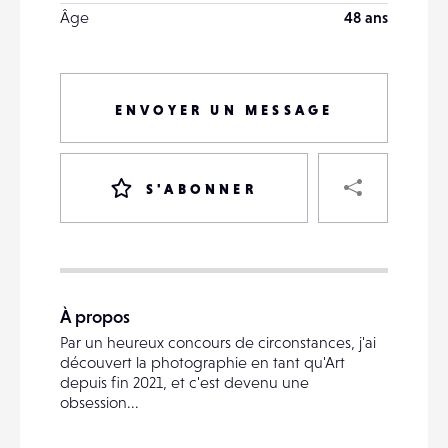
Âge
48 ans
ENVOYER UN MESSAGE
PART
S'ABONNER
VOTRE
DESTINATAIRE
À propos
VOTRE
Par un heureux concours de circonstances, j'ai
DESTINATAIRE
découvert la photographie en tant qu'Art
VOTRE
depuis fin 2021, et c'est devenu une
EMAIL
obsession...
VOTRE
EMAIL