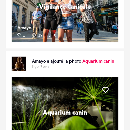
Vigilance Canicule
Amayo
1
29
0
Amayo a ajouté la photo
Aquarium canin
Il y a 3 ans
Liker
Aquarium canin