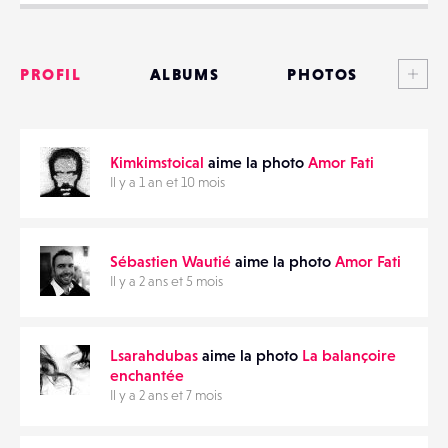
Voi
PROFIL
ALBUMS
PHOTOS
PARTAGER
ANNONCES
Kimkimstoical
aime la photo
Amor Fati
MATÉRIELS
Il y a 1 an et 10 mois
CONTACTS
Sébastien Wautié
aime la photo
Amor Fati
ÉVÉNEMENTS
Il y a 2 ans et 5 mois
FAVORIS
Lsarahdubas
aime la photo
La balançoire
enchantée
Il y a 2 ans et 7 mois