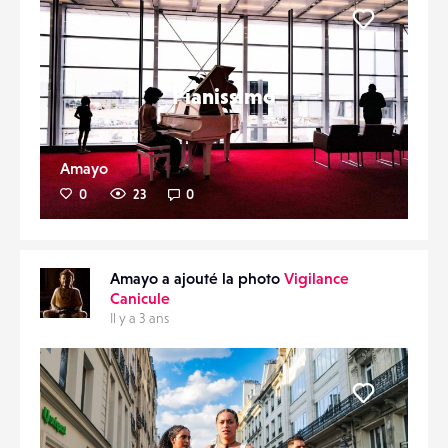
Liker
Pianissimo
Amayo
0
23
0
Amayo a ajouté la photo
Vigilance
Canicule
Il y a 3 ans
Liker