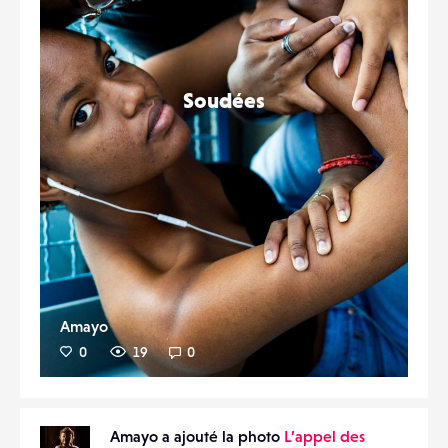
Soudées
Amayo
0
19
0
Amayo a ajouté la photo
L’appel des