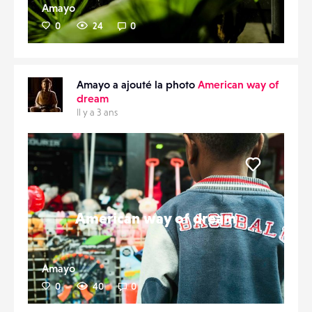
Amayo
0
24
0
Amayo a ajouté la photo
American way of
dream
Il y a 3 ans
Liker
American way of dream
Amayo
0
40
0