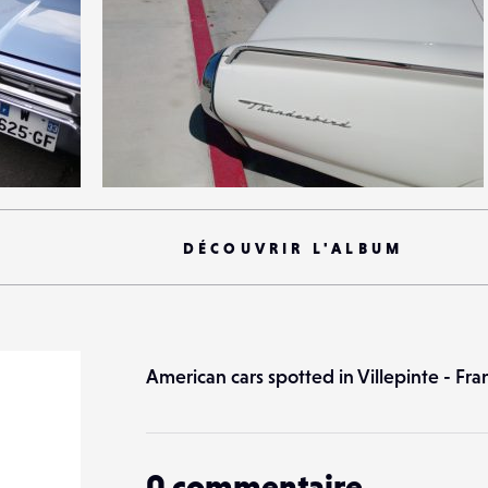
4
34
0
DÉCOUVRIR L'ALBUM
American cars spotted in Villepinte - Fra
0
commentaire