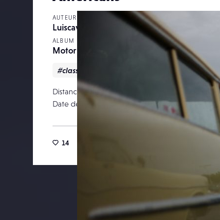
AUTEUR
Luiscavaco
ALBUM
Motor emotions
#classiccar
#ilovemyleica
#leica
Distance focale
Date de publication
08 octob
14
72
0