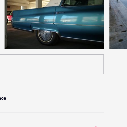
6
11
40
0
nce