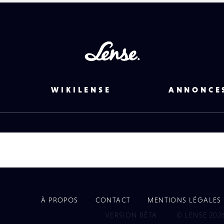
Lense
WIKILENSE
ANNONCE
À PROPOS
CONTACT
MENTIONS LÉGALES
EYE
VERSION BÊTA
© LENSE 202