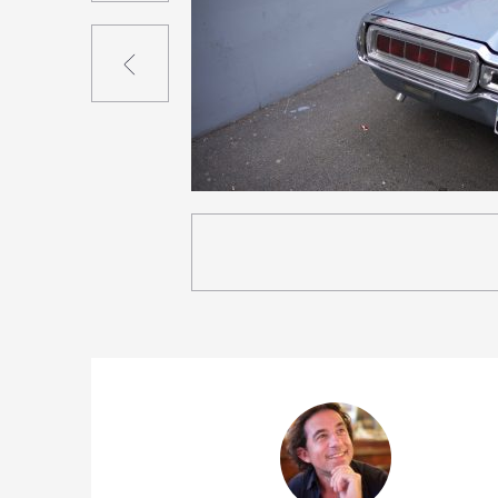
Précédent
8
40
0