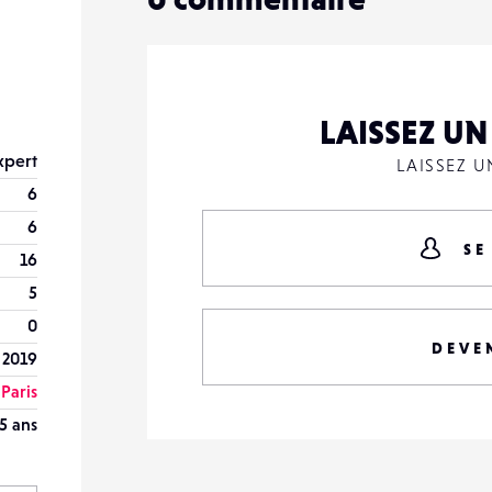
LAISSEZ U
xpert
LAISSEZ 
6
6
SE
16
5
0
DEVE
t 2019
Paris
5 ans