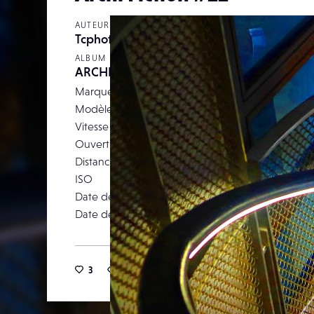
AUTEUR
Tcphotos
ALBUM
ARCHI FICTION
Marque
Modèle
Canon 
Vitesse d’obturation
Ouverture
Distance focale
ISO
Date de prise de vue
23 octob
Date de publication
07 févr
3
23
0