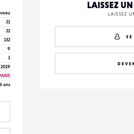
LAISSEZ U
veau
LAISSEZ 
21
22
SE
132
9
1
DEVE
 2019
PARIS
6 ans