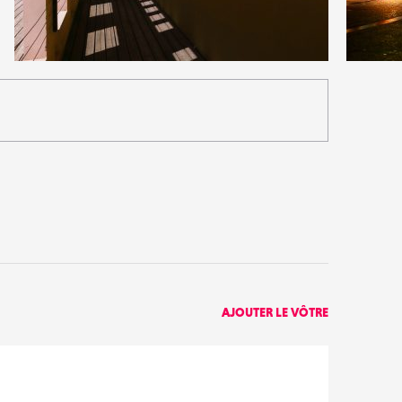
8
1
32
0
AJOUTER LE VÔTRE