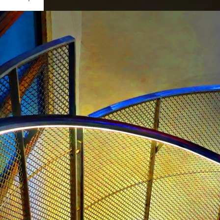
Ouvrir
/
Fermer
Canon
EOS RP
1/15
f/4
24 mm
800
re 2022
ier 2023