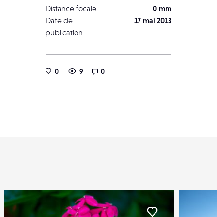
Distance focale
0 mm
Date de
17 mai 2013
publication
0
9
0
iker
Liker