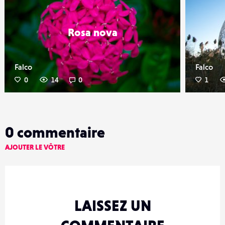
Rosa nova
Falco
Falco
0
14
0
1
0
commentaire
AJOUTER LE VÔTRE
LAISSEZ UN