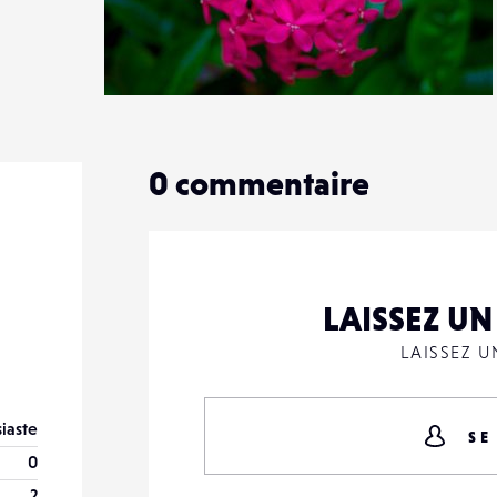
0
14
0
0
commentaire
LAISSEZ U
LAISSEZ 
iaste
SE
0
2