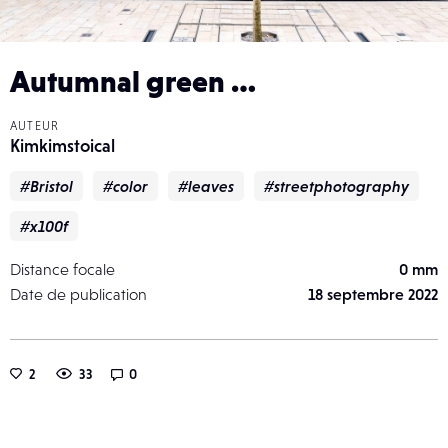
Autumnal green …
AUTEUR
Kimkimstoical
#Bristol
#color
#leaves
#streetphotography
#x100f
Distance focale
0 mm
Date de publication
18 septembre 2022
2
33
0