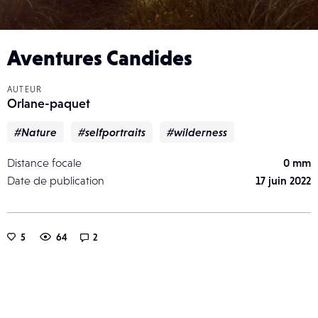
Aventures Candides
AUTEUR
Orlane-paquet
#Nature
#selfportraits
#wilderness
Distance focale
0 mm
Date de publication
17 juin 2022
5
64
2