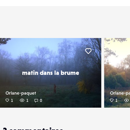
er
Liker
matin dans la brume
Orlane-paquet
Orlane-p
1
1
0
1