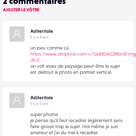
2
commentaires
AJOUTER LE VÔTRE
Asliteritole
Il y a 4 ans
un peu comme ça
https://www.dropbox.com/s/r1e830sk528lbn8/img
dl=0
on voit assez de paysage peut-être le sujet
est debout la photo en portrait vertical.
Asliteritole
Il y a 4 ans
super photos
je pense qu’il faut recadrer légèrement sans
faire grossir trop le sujet. moi même je suis
amateur et j’ai du mal à recadrer.