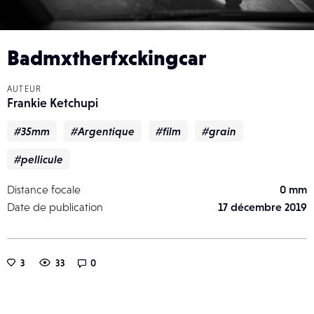
Badmxtherfxckingcar
AUTEUR
Frankie Ketchupi
#35mm
#Argentique
#film
#grain
#pellicule
Distance focale
0 mm
Date de publication
17 décembre 2019
3
33
0