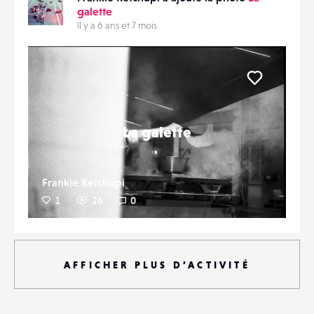
galette
Il y a 6 ans et 7 mois
Liker
La galette
Frankie Ketchupi
1
26
0
AFFICHER PLUS D’ACTIVITÉ