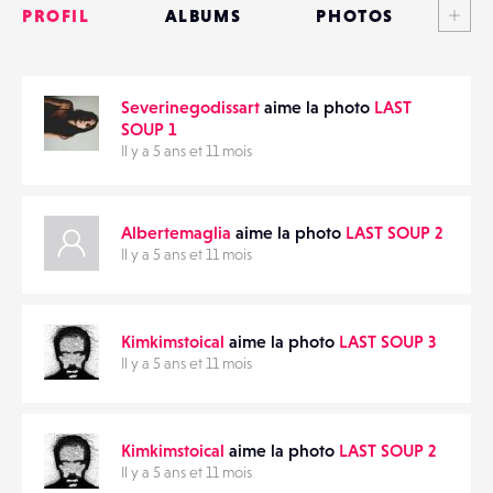
PROFIL
ALBUMS
PHOTOS
ANNONCES
Severinegodissart
aime la photo
LAST
MATÉRIELS
PARTAGER
SOUP 1
Il y a 5 ans et 11 mois
CONTACTS
ÉVÉNEMENTS
Albertemaglia
aime la photo
LAST SOUP 2
Il y a 5 ans et 11 mois
FAVORIS
Kimkimstoical
aime la photo
LAST SOUP 3
Il y a 5 ans et 11 mois
Kimkimstoical
aime la photo
LAST SOUP 2
Il y a 5 ans et 11 mois