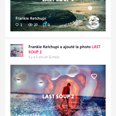
Frankie Ketchupi
1
27
0
Frankie Ketchupi a ajouté la photo
LAST
SOUP 2
Il y a 5 ans et 12 mois
Liker
LAST SOUP 2
Frankie Ketchupi