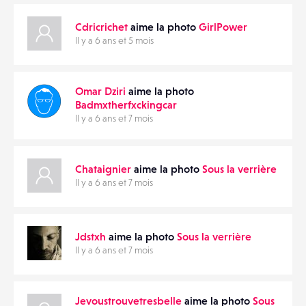
Cdricrichet
aime la photo
GirlPower
Il y a 6 ans et 5 mois
Omar Dziri
aime la photo
Badmxtherfxckingcar
Il y a 6 ans et 7 mois
Chataignier
aime la photo
Sous la verrière
Il y a 6 ans et 7 mois
Jdstxh
aime la photo
Sous la verrière
Il y a 6 ans et 7 mois
Jevoustrouvetresbelle
aime la photo
Sous