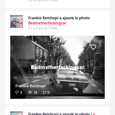
Frankie Ketchupi a ajouté la photo
Badmxtherfxckingcar
Il y a 6 ans et 7 mois
Liker
Badmxtherfxckingcar
Frankie Ketchupi
3
33
0
Frankie Ketchupi a ajouté la photo
La