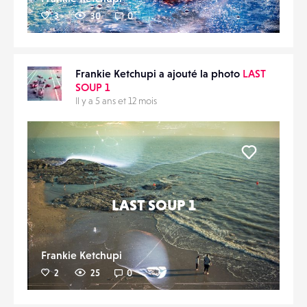
3
30
0
Frankie Ketchupi a ajouté la photo
LAST
SOUP 1
Il y a 5 ans et 12 mois
Liker
LAST SOUP 1
Frankie Ketchupi
2
25
0