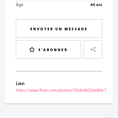
Âge
44 ans
ENVOYER UN MESSAGE
PART
S'ABONNER
VOTRE
DESTINATAIRE
Lien
VOTRE
https://www.flickr.com/photos/155462652@N06/?
DESTINATAIRE
VOTRE
EMAIL
VOTRE
EMAIL
Voi