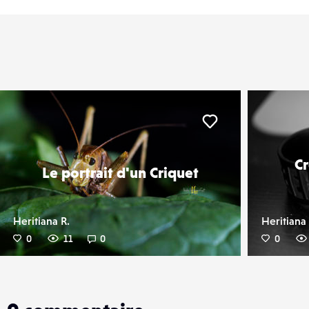
er
Liker
Cr
Le portrait d'un Criquet
Heritiana R.
Heritiana 
0
11
0
0