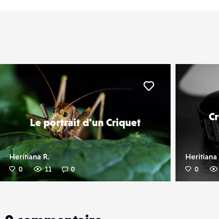
er
Liker
Cr
Le portrait d'un Criquet
Heritiana R.
Heritiana 
0
11
0
0