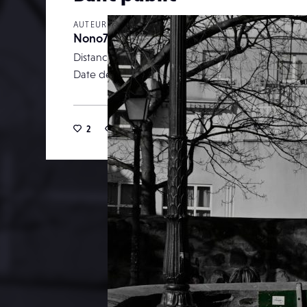
AUTEUR
Nono77
Distance focale
Date de publication
15 ma
2
23
0