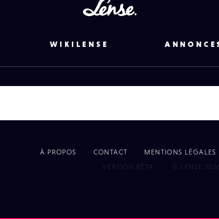
Lense
WIKILENSE
ANNONCE
À PROPOS
CONTACT
MENTIONS LÉGALES
EYE
VERSION BÊTA
© LENSE 202