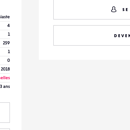
SE
iaste
4
1
DEVE
259
1
0
 2018
elles
3 ans