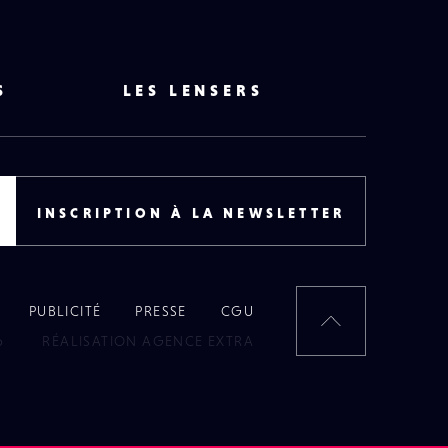
S
LES LENSERS
INSCRIPTION À LA NEWSLETTER
PUBLICITÉ
PRESSE
CGU
RETOUR
6
RÉALISATION AGENCE EXTRA
EN
HAUT
DE
PAGE