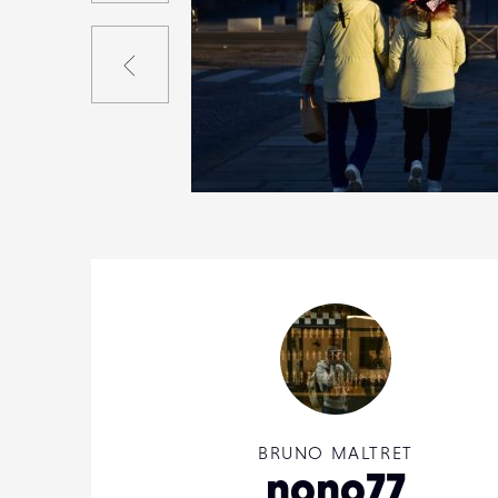
Précédent
1
20
0
BRUNO MALTRET
nono77