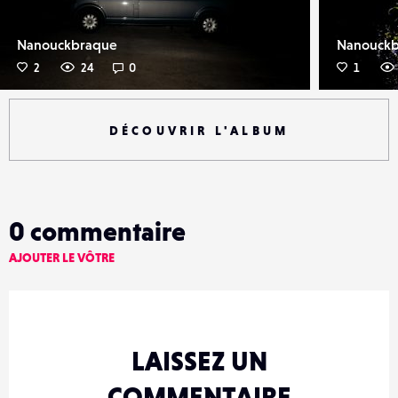
Nanouckbraque
Nanouck
2
24
0
1
DÉCOUVRIR L'ALBUM
0
commentaire
AJOUTER LE VÔTRE
LAISSEZ UN
COMMENTAIRE