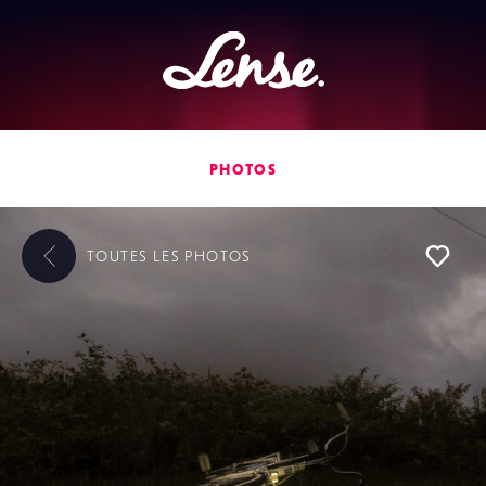
Lense
PHOTOS
TOUTES LES
PHOTOS
L