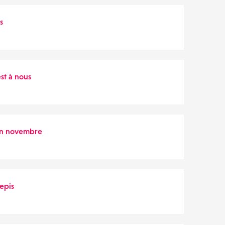
s
est à nous
 en novembre
epis