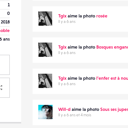
1
0
Tglx
aime la photo
rosée
r 2018
Il y a 6 ans
oble
6 ans
Tglx
aime la photo
Bosques engan
Il y a 6 ans
Tglx
aime la photo
l’enfer est à no
PARTAGER
Il y a 6 ans
Will-d
aime la photo
Sous ses jupe
Il y a 6 ans et 4 mois
VOTRE
DESTINATAIRE
VOTRE