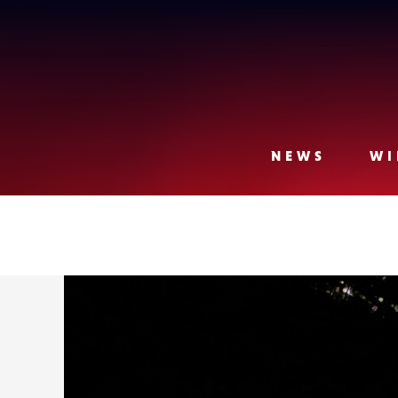
Lense
NEWS
WI