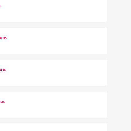
e
lons
ons
ous