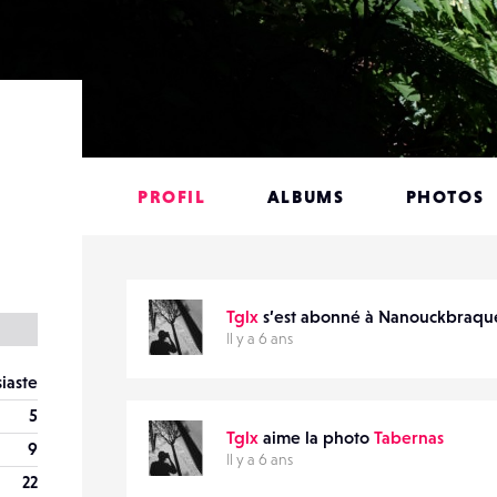
PROFIL
ALBUMS
PHOTOS
Tglx
s’est abonné à Nanouckbraqu
Il y a 6 ans
iaste
5
Tglx
aime la photo
Tabernas
9
Il y a 6 ans
22