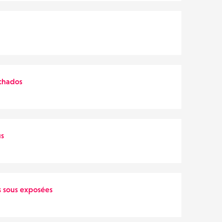
chados
us
s sous exposées