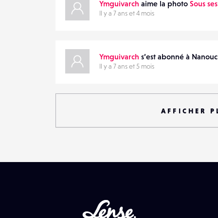
Ymguivarch
aime la photo
Sous ses
Il y a 7 ans et 4 mois
Ymguivarch
s’est abonné à Nanou
Il y a 7 ans et 5 mois
AFFICHER P
Lense