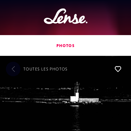
Lense
PHOTOS
TOUTES LES
PHOTOS
L