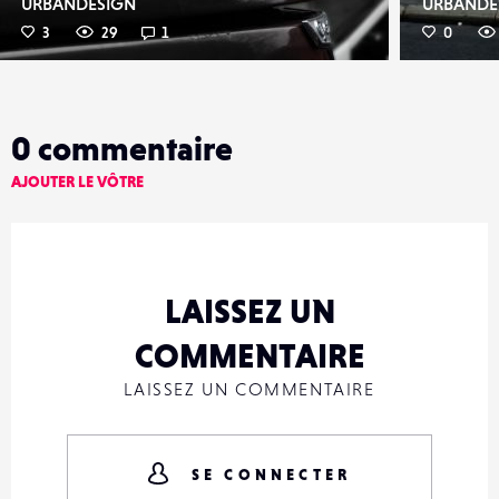
URBANDESIGN
URBANDE
3
29
1
0
0
commentaire
AJOUTER LE VÔTRE
LAISSEZ UN
COMMENTAIRE
LAISSEZ UN COMMENTAIRE
SE CONNECTER