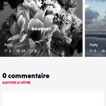
er
Liker
bouquet
Patty
Patty
0
19
0
0
0
commentaire
AJOUTER LE VÔTRE