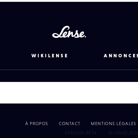
Lense
WIKILENSE
ANNONCE
À PROPOS
CONTACT
MENTIONS LÉGALES
EYE
VERSION BÊTA
© LENSE 202