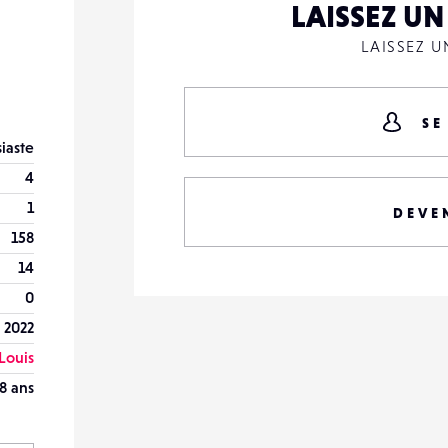
LAISSEZ U
LAISSEZ 
SE
iaste
4
1
DEVE
158
14
0
 2022
Louis
8 ans