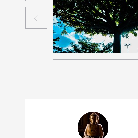
Précédent
0
21
0