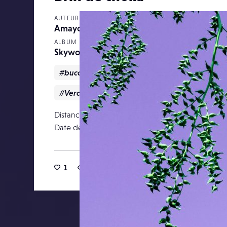
AUTEUR
Amayo
ALBUM
Skyworld
#bucolique
#ciel
#nuages
#poésie
#Verdure
Distance focale
Date de publication
12 septemb
1
28
0