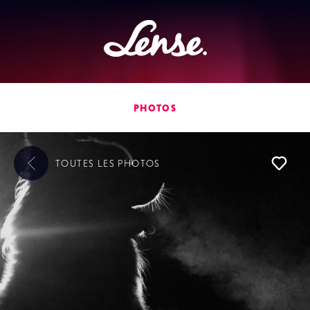
Lense
PHOTOS
TOUTES LES
PHOTOS
L