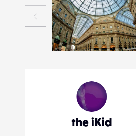
Précédent
2
12
0
the iKid