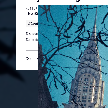
AUTEUR
The iKid
#Couleur
#Urbain
#Voyage
Distance focale
Date de publication
11 févr
0
11
0