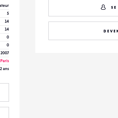
teur
SE
5
14
14
DEVE
0
0
 2007
Paris
2 ans