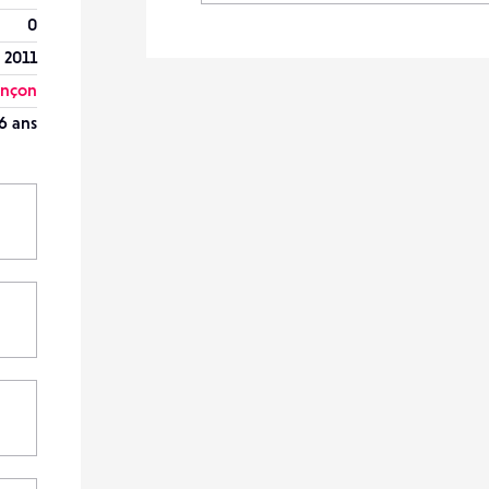
0
l 2011
ançon
6 ans