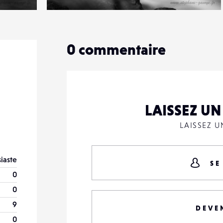
0
16
3
0
commentaire
LAISSEZ U
LAISSEZ 
iaste
SE
0
0
9
DEVE
0