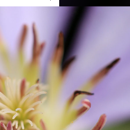
Ouvrir
/
Fermer
Canon
Canon EOS 40D
1/800
3.5
60 mm
100
29 juillet 2011
31 janvier 2012