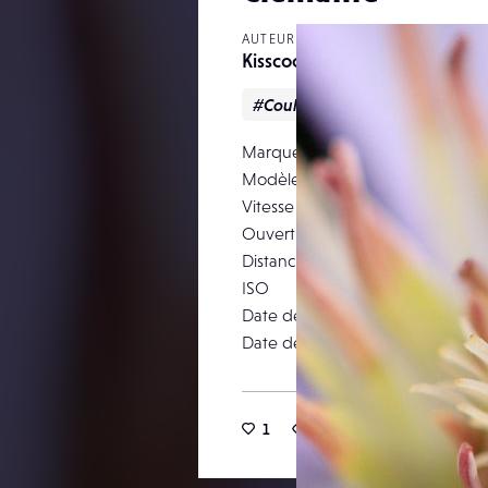
AUTEUR
Kisscool25
#Couleur
#Nature
Marque
Modèle
Vitesse d’obturation
Ouverture
Distance focale
ISO
Date de prise de vue
Date de publication
1
17
0