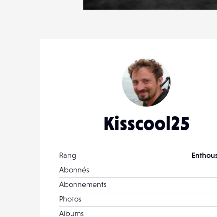
2
17
0
Kisscool25
Rang
Enthous
Abonnés
Abonnements
Photos
Albums