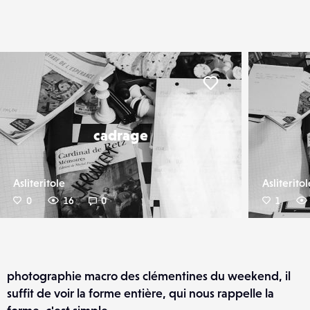
er
Liker
cadrage
Asliteritole
Asliteritol
0
16
0
1
photographie macro des clémentines du weekend, il
suffit de voir la forme entière, qui nous rappelle la