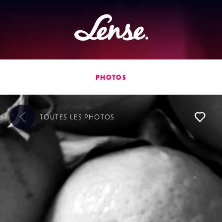
Lense
PHOTOS
TOUTES LES
PHOTOS
L