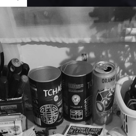
Ouvrir
/
Fermer
0 mm
llet 2022