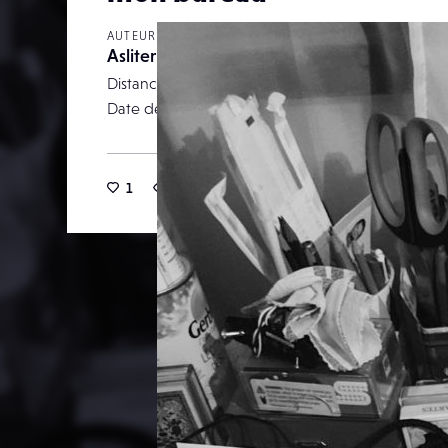
AUTEUR
Asliteritole
Distance focale
Date de publication
31 jui
1
19
0