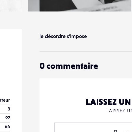
0
16
0
le désordre s'impose
0
commentaire
LAISSEZ U
teur
3
LAISSEZ 
92
66