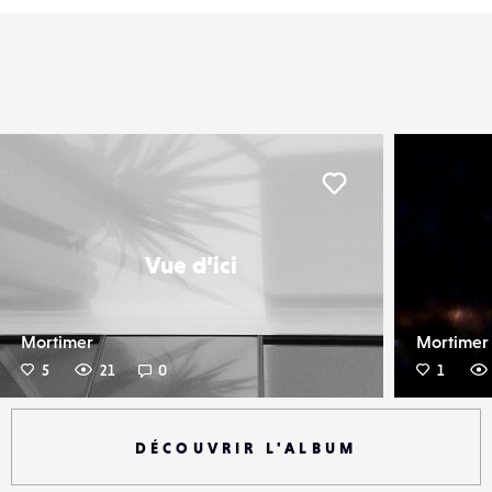
er
Liker
Vue d’ici
Mortimer
Mortimer
5
21
0
1
DÉCOUVRIR L'ALBUM