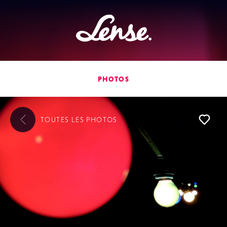
Lense
PHOTOS
TOUTES LES
PHOTOS
L