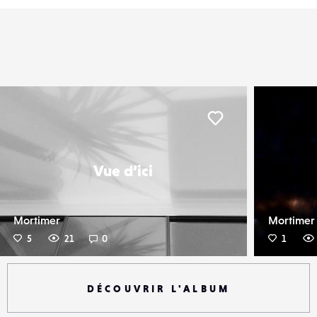
er
Liker
Vue d’ici
Mortimer
Mortimer
5
21
0
1
DÉCOUVRIR L'ALBUM