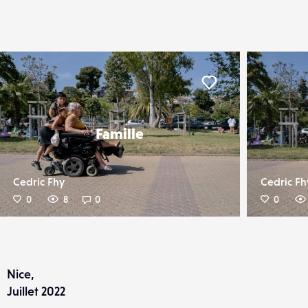
er
Liker
Famille
Cedric Fhy
Cedric Fh
0
8
0
0
Nice,
Juillet 2022