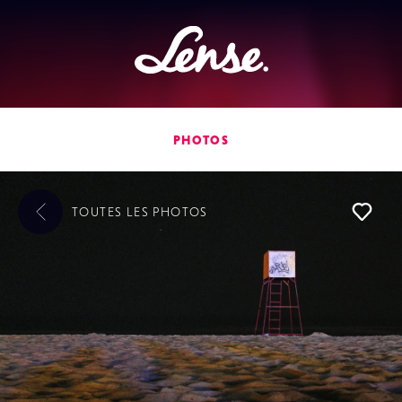
Lense
PHOTOS
TOUTES LES
PHOTOS
L