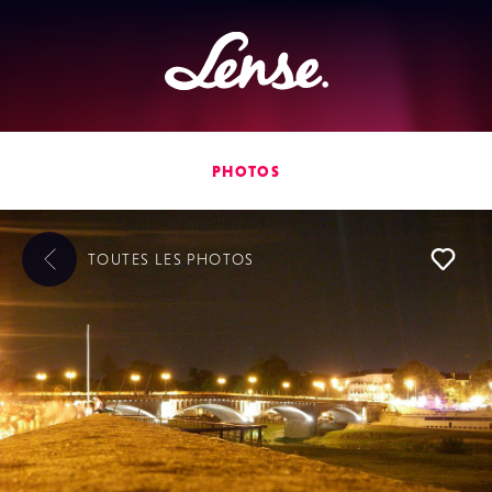
Lense
PHOTOS
TOUTES LES
PHOTOS
L