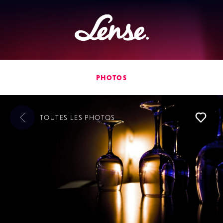
Lense
PHOTOS
TOUTES LES
PHOTOS
L