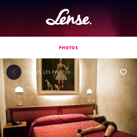
Lense
PHOTOS
TOUTES LES
PHOTOS
L