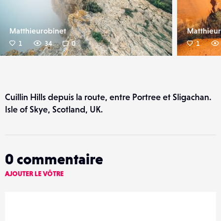
Matthieurobinet
Matthieur
1
34
0
1
Cuillin Hills depuis la route, entre Portree et Sligachan.
Isle of Skye, Scotland, UK.
0
commentaire
AJOUTER LE VÔTRE