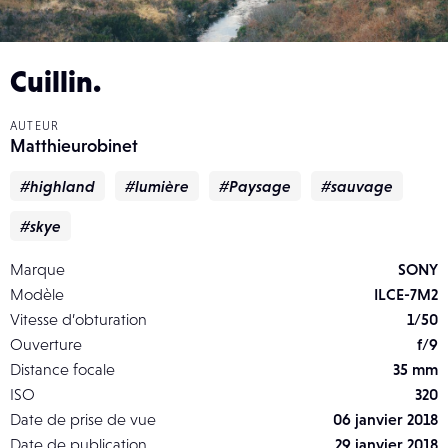
Cuillin.
AUTEUR
Matthieurobinet
#highland
#lumière
#Paysage
#sauvage
#skye
Marque
SONY
Modèle
ILCE-7M2
Vitesse d’obturation
1/50
Ouverture
f/9
Distance focale
35 mm
ISO
320
Date de prise de vue
06 janvier 2018
Date de publication
29 janvier 2018