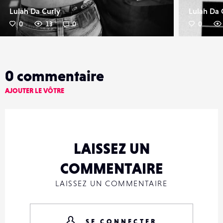
Lulah Da Curly
Lulah Da 
0
13
0
0
0
commentaire
AJOUTER LE VÔTRE
LAISSEZ UN
COMMENTAIRE
LAISSEZ UN COMMENTAIRE
SE CONNECTER