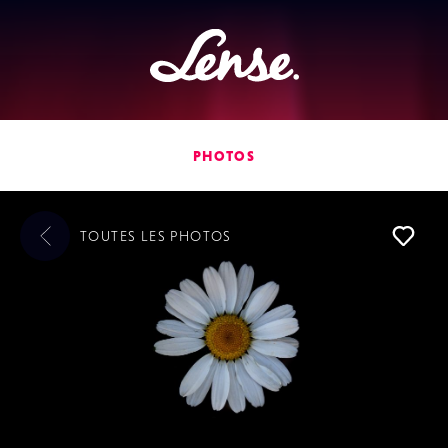
Lense
PHOTOS
TOUTES LES
PHOTOS
L