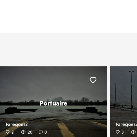
er
Liker
Portuaire
Faregoes2
Faregoes
2
20
0
3