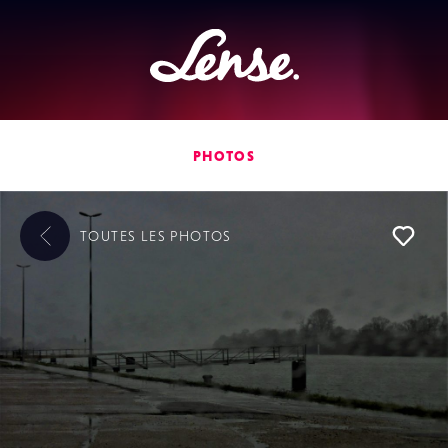
Lense
PHOTOS
TOUTES LES
PHOTOS
L