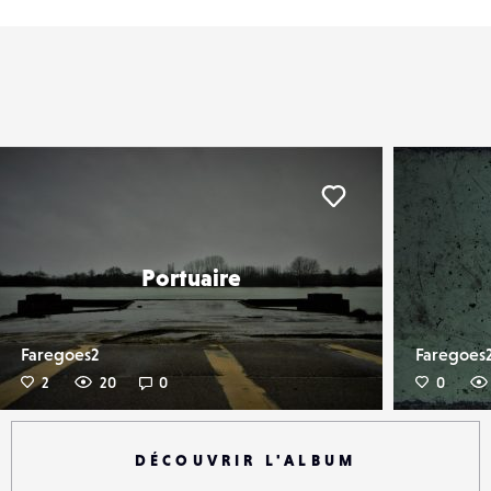
er
Liker
Portuaire
Faregoes2
Faregoes
2
20
0
0
DÉCOUVRIR L'ALBUM