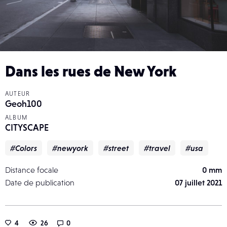
Dans les rues de New York
AUTEUR
Geoh100
ALBUM
CITYSCAPE
#Colors
#newyork
#street
#travel
#usa
Distance focale
0 mm
Date de publication
07 juillet 2021
4
26
0